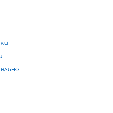
нки
и
ельно