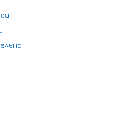
нки
и
ельно