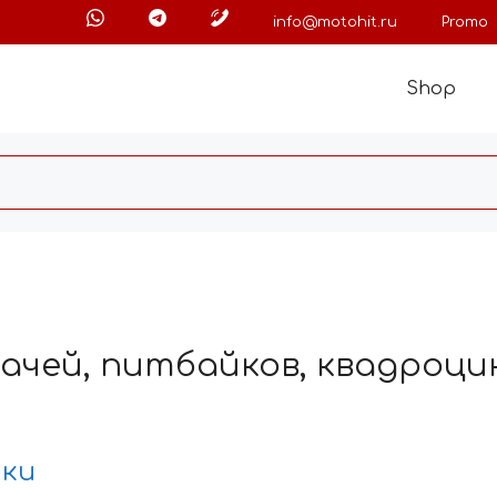
info@motohit.ru
Promo
Shop
ачей, питбайков, квадроцик
нки