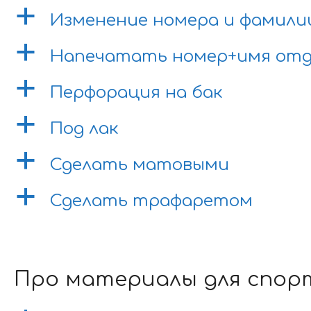
a
Изменение номера и фамили
a
Напечатать номер+имя отд
a
Перфорация на бак
a
Под лак
a
Сделать матовыми
a
Сделать трафаретом
Про материалы для спорт