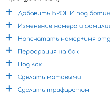
a
Добавить БРОНИ под боти
a
Изменение номера и фамили
a
Напечатать номер+имя отд
a
Перфорация на бак
a
Под лак
a
Сделать матовыми
a
Сделать трафаретом