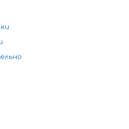
нки
и
ельно