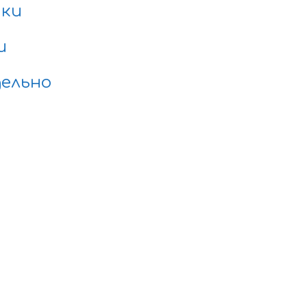
нки
и
ельно