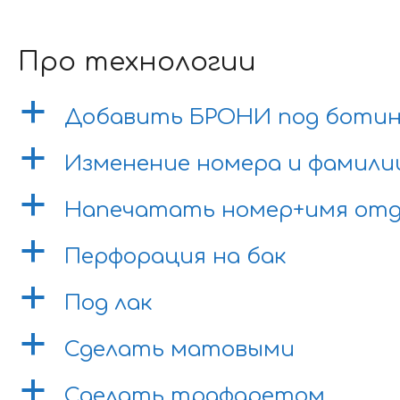
Про технологии
a
Добавить БРОНИ под боти
a
Изменение номера и фамили
a
Напечатать номер+имя отд
a
Перфорация на бак
a
Под лак
a
Сделать матовыми
a
Сделать трафаретом