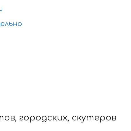
и
ельно
ов, городских, скутеров