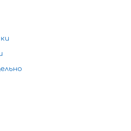
нки
и
ельно