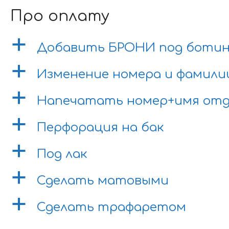
Про оплату
a
Добавить БРОНИ под боти
a
Изменение номера и фамили
a
Напечатать номер+имя отд
a
Перфорация на бак
a
Под лак
a
Сделать матовыми
a
Сделать трафаретом