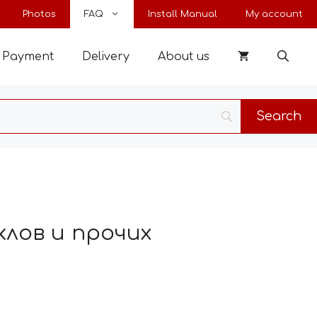
Photos
FAQ
Install Manual
My account
Payment
Delivery
About us
лов и прочих