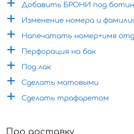
a
Добавить БРОНИ под боти
a
Изменение номера и фамили
a
Напечатать номер+имя отд
a
Перфорация на бак
a
Под лак
a
Сделать матовыми
a
Сделать трафаретом
Про доставку