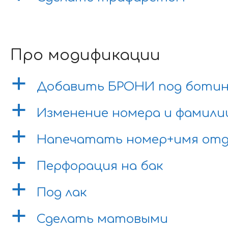
Про модификации
a
Добавить БРОНИ под боти
a
Изменение номера и фамили
a
Напечатать номер+имя отд
a
Перфорация на бак
a
Под лак
a
Сделать матовыми