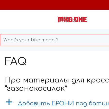
Skip
to
content
FAQ
Про материалы для кросс
“газонокосилок”
a
Добавить БРОНИ под боти