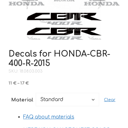
Decals for HONDA-CBR-
400-R-2015
SKU: 18.08.03.003
Price
11
€
–
17
€
range:
11 €
Material
Clear
through
17 €
FAQ about materials