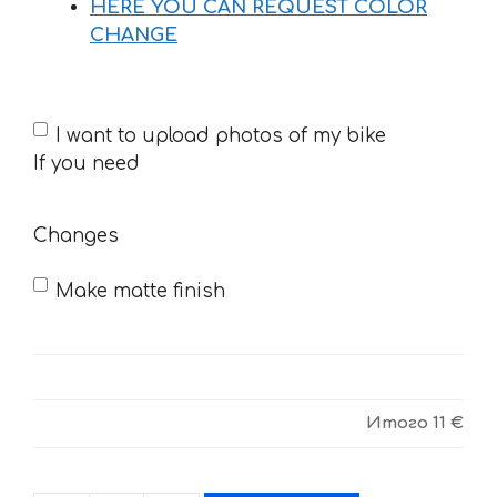
HERE YOU CAN REQUEST COLOR
CHANGE
If
I want to upload photos of my bike
you
If you need
need
Changes
Make matte finish
Итого
11 €