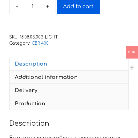
-
+
Add to cart
Decals
for
HONDA-
CBR-
SKU:
18.08.03.003-LIGHT
400-
Category:
CBR 400
R-
EUR
2015
Description
quantity
Additional information
Delivery
Production
Description