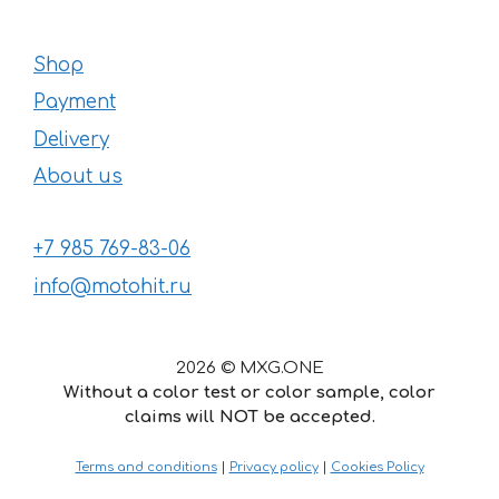
Shop
Payment
Delivery
About us
+7 985 769-83-06
info@motohit.ru
2026 © MXG.ONE
Without a color test or color sample, color
claims will NOT be accepted.
14
€
–
Price
22
€
Terms and conditions
|
Privacy policy
|
Cookies Policy
range: