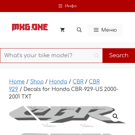
Skip
Инфо
to
content
Меню
Home
/
Shop
/
Honda
/
CBR
/
CBR
929
/ Decals for Honda CBR-929-US 2000-
2001 TXT