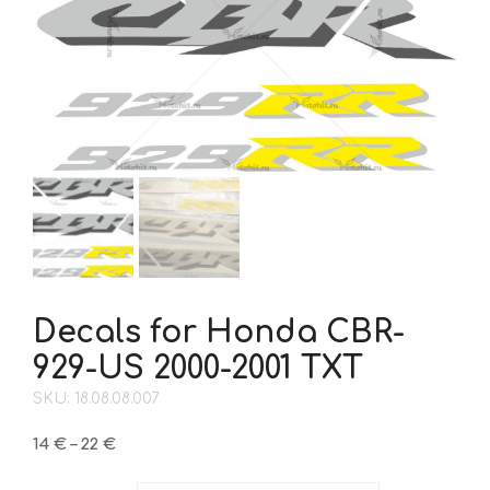
Decals for Honda CBR-
929-US 2000-2001 TXT
SKU: 18.08.08.007
Price
14
€
–
22
€
range: