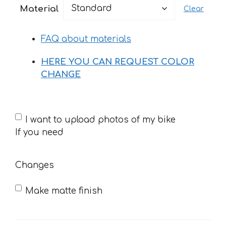
14 €
Material
Clear
through
22 €
FAQ about materials
HERE YOU CAN REQUEST COLOR
CHANGE
If
I want to upload photos of my bike
you
If you need
need
Changes
Make matte finish