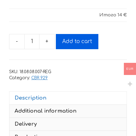
Итого
14 €
-
+
Add to cart
Decals
for
Honda
CBR-
EUR
SKU:
18.08.08.007-REG
929-
Category:
CBR 929
US
2000-
Description
2001
TXT
Additional information
quantity
Delivery