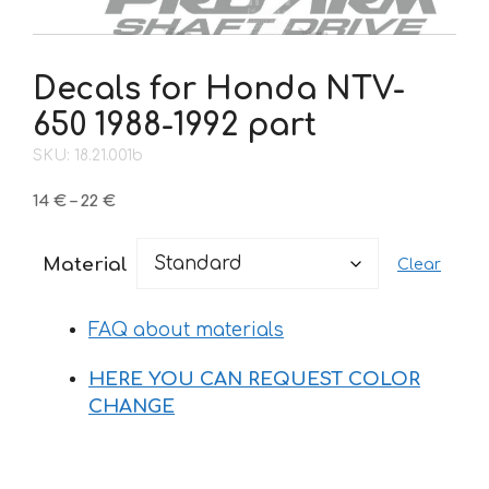
Decals for Honda NTV-
650 1988-1992 part
SKU: 18.21.001b
Price
14
€
–
22
€
range:
14 €
Material
Clear
through
22 €
FAQ about materials
HERE YOU CAN REQUEST COLOR
CHANGE