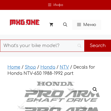
Skip
Инфо
to
content
Меню
Home
/
Shop
/
Honda
/
NTV
/ Decals for
Honda NTV-650 1988-1992 part