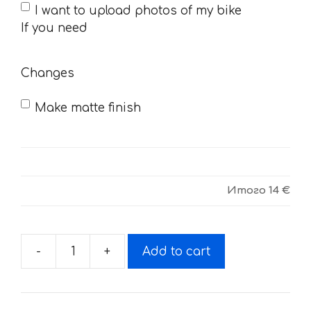
If
I want to upload photos of my bike
you
If you need
need
Changes
Make matte finish
Итого
14 €
-
+
Add to cart
Decals
for
Honda