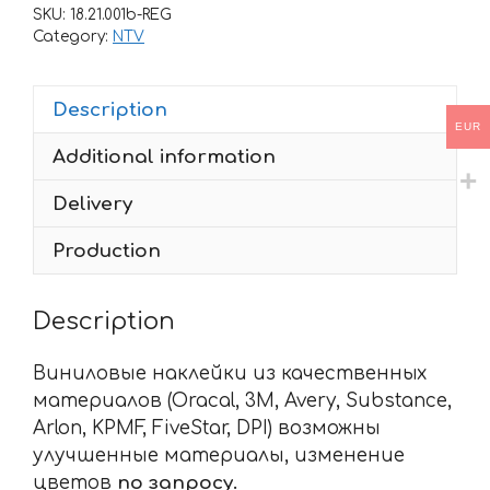
NTV-
SKU:
18.21.001b-REG
650
Category:
NTV
1988-
1992
Description
part
EUR
quantity
Additional information
Delivery
Production
Description
Виниловые наклейки из качественных
материалов (Oracal, 3M, Avery, Substance,
Arlon, KPMF, FiveStar, DPI) возможны
улучшенные материалы, изменение
цветов
по запросу.