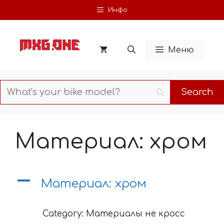
Skip
Инфо
to
content
Меню
Материал: хром
A
Материал: хром
Category: Материалы не кросс