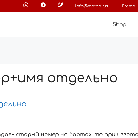
info@motohit.ru
Promo
Shop
р+имя отдельно
дельно
адоел старый номер на бортах, то при изгот