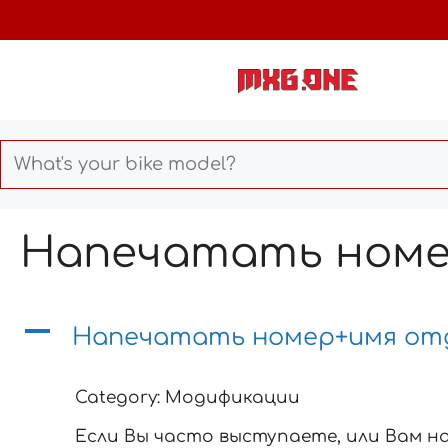
Skip
to
content
Напечатать номе
A
Напечатать номер+имя от
Category: Модификации
Если Вы часто выступаете, или Вам н