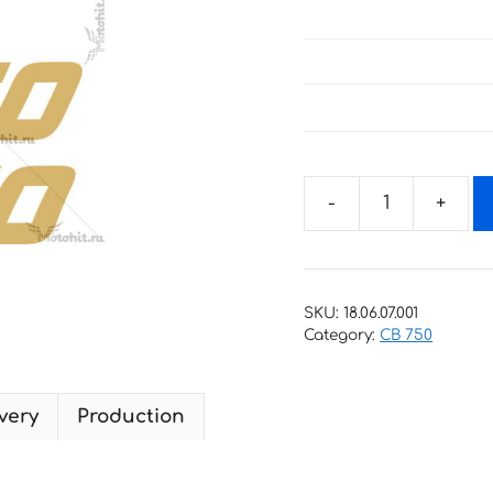
Decals
for
Honda
CB-
SKU:
18.06.07.001
750
Category:
CB 750
quantity
very
Production