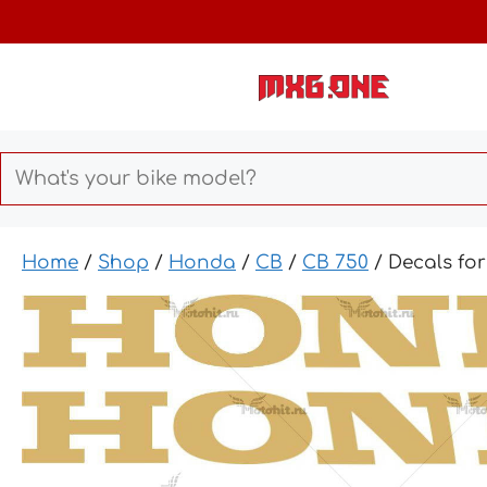
Skip
to
content
Home
/
Shop
/
Honda
/
CB
/
CB 750
/ Decals fo