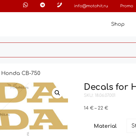
info@motohit.ru
Promo
Shop
r Honda CB-750
Decals for
SKU: 18.06.07.001
Price
14
€
–
22
€
range:
14 €
Material
through
22 €