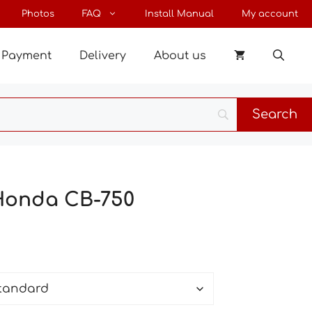
through
Photos
FAQ
Install Manual
My account
22 €
Payment
Delivery
About us
 Honda CB-750